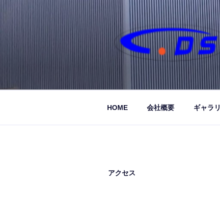
コ
ン
テ
ン
ツ
へ
ス
キ
ッ
HOME
会社概要
ギャラ
プ
アクセス